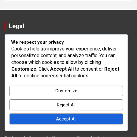
Legal
Política de protección de datos
We respect your privacy
Cookies y seguimiento
Cookies help us improve your experience, deliver
personalized content, and analyze traffic. You can
Sobre nosotros
choose which cookies to allow by clicking
Contacto
Customize
. Click
Accept All
to consent or
Reject
Términos y condiciones
All
to decline non-essential cookies.
Publicaciones recientes
Customize
Desafíos de Hitos del Evento: Tipos de desafíos, Estructuras
Reject All
de recompensas, Consejos para la finalización
Accept All
Hitos del Evento Estacional: Temas festivos, Recompensas
especiales, Participación de los jugadores